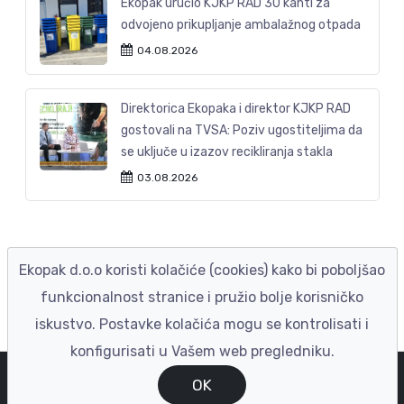
Ekopak uručio KJKP RAD 30 kanti za
odvojeno prikupljanje ambalažnog otpada
04.08.2026
Direktorica Ekopaka i direktor KJKP RAD
gostovali na TVSA: Poziv ugostiteljima da
se uključe u izazov recikliranja stakla
03.08.2026
Ekopak d.o.o koristi kolačiće (cookies) kako bi poboljšao
funkcionalnost stranice i pružio bolje korisničko
iskustvo. Postavke kolačića mogu se kontrolisati i
konfigurisati u Vašem web pregledniku.
© EKOPAK 2023
|
Izrada ENIGMA
OK