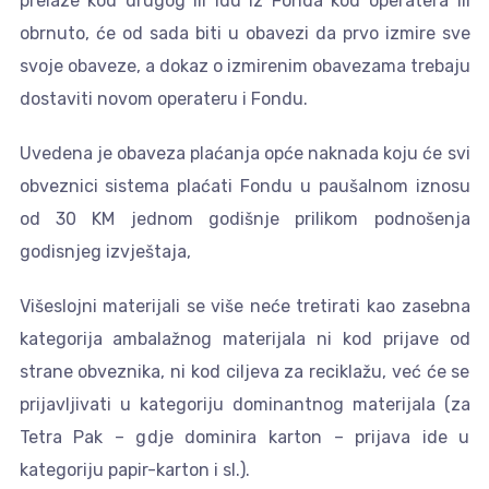
prelaze kod drugog ili idu iz Fonda kod operatera ili
obrnuto, će od sada biti u obavezi da prvo izmire sve
svoje obaveze, a dokaz o izmirenim obavezama trebaju
dostaviti novom operateru i Fondu.
Uvedena je obaveza plaćanja opće naknada koju će svi
obveznici sistema plaćati Fondu u paušalnom iznosu
od 30 KM jednom godišnje prilikom podnošenja
godisnjeg izvještaja,
Višeslojni materijali se više neće tretirati kao zasebna
kategorija ambalažnog materijala ni kod prijave od
strane obveznika, ni kod ciljeva za reciklažu, već će se
prijavljivati u kategoriju dominantnog materijala (za
Tetra Pak – gdje dominira karton – prijava ide u
kategoriju papir-karton i sl.).