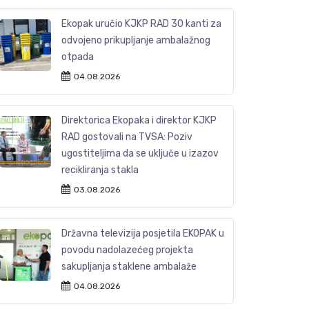
Ekopak uručio KJKP RAD 30 kanti za
odvojeno prikupljanje ambalažnog
otpada
04.08.2026
Direktorica Ekopaka i direktor KJKP
RAD gostovali na TVSA: Poziv
ugostiteljima da se uključe u izazov
recikliranja stakla
03.08.2026
Državna televizija posjetila EKOPAK u
povodu nadolazećeg projekta
sakupljanja staklene ambalaže
04.08.2026