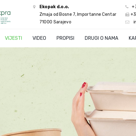
Ekopak d.o.o.
+
Zmaja od Bosne 7, Importanne Centar
+3
71000 Sarajevo
i
VIJESTI
VIDEO
PROPISI
DRUGI O NAMA
KA