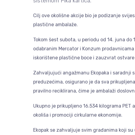
sistemom Pika kartica.
Cilj ove okolišne akcije bio je podizanje svije
plastične ambalaže.
Tokom šest subota, u periodu od 14. juna do 19
odabranim Mercator i Konzum prodavnicama u 
iskorištene plastične boce i zauzvrat ostvare
Zahvaljujući angažmanu Ekopaka i saradnji s
preduzećima, osigurano je da sva prikupljena
pravilno reciklirana, čime je ambalaži doslovn
Ukupno je prikupljeno 16.534 kilograma PET 
okoliša i promociji cirkularne ekonomije.
Ekopak se zahvaljuje svim građanima koji su u