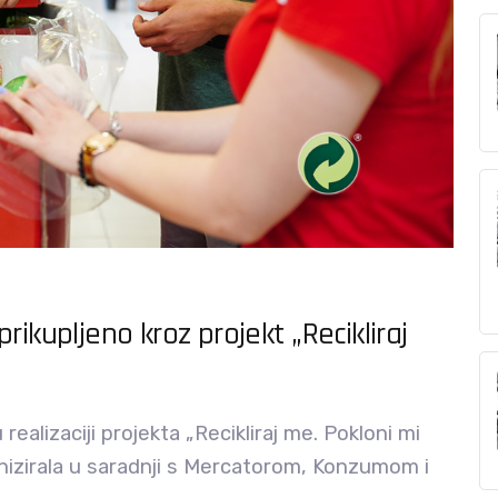
ikupljeno kroz projekt „Recikliraj
ealizaciji projekta „Recikliraj me. Pokloni mi
ganizirala u saradnji s Mercatorom, Konzumom i