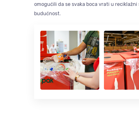
omogućili da se svaka boca vrati u reciklažni
budućnost.