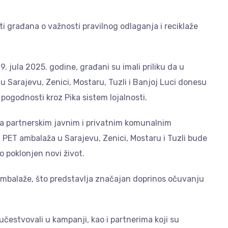
sti građana o važnosti pravilnog odlaganja i reciklaže
. jula 2025. godine, građani su imali priliku da u
Sarajevu, Zenici, Mostaru, Tuzli i Banjoj Luci donesu
 pogodnosti kroz Pika sistem lojalnosti.
a partnerskim javnim i privatnim komunalnim
 PET ambalaža u Sarajevu, Zenici, Mostaru i Tuzli bude
o poklonjen novi život.
ambalaže, što predstavlja značajan doprinos očuvanju
čestvovali u kampanji, kao i partnerima koji su