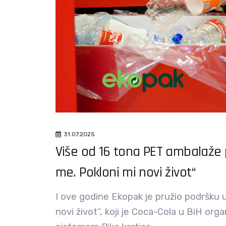
31.07.2025
Više od 16 tona PET ambalaže pr
me. Pokloni mi novi život“
I ove godine Ekopak je pružio podršku u r
novi život“, koji je Coca-Cola u BiH or