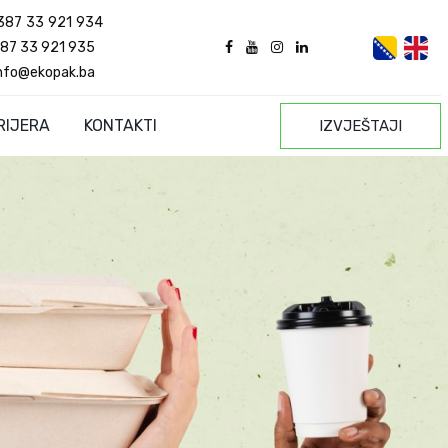
387 33 921 934
87 33 921 935
nfo@ekopak.ba
RIJERA
KONTAKTI
IZVJEŠTAJI