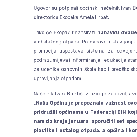
Ugovor su potpisali općinski načelnik Ivan B
direktorica Ekopaka Amela Hrbat.
Tako će Ekopak finansirati
nabavku
dvade
ambalažnog otpada. Po nabavci i stavljanju
promocija uspostave sistema za odvojen
podrazumijeva i informiranje i edukacija st
za učenike osnovnih škola kao i predškolskoj
upravljanja otpadom.
Načelnik Ivan Buntić izrazio je zadovoljstv
„Naša Općina je prepoznala važnost ovog
pridružili općinama u Federaciji BiH ko
nam do kraja januara isporučiti set spec
plastike i ostalog otpada, a općina i 