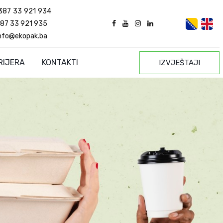
387 33 921 934
87 33 921 935
nfo@ekopak.ba
RIJERA
KONTAKTI
IZVJEŠTAJI