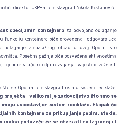
untić, direktor JKP-a Tomislavgrad Nikola Krstanović i
set specijalnih kontejnera
za odvojeno odlaganje
 u funkciju kontejnera biće provedena i odgovarajuća
o odlaganje ambalažnog otpad u ovoj Općini, što
anovništa. Posebna pažnja biće posvećena aktivnostima
 djeci iz vrtića u cilju razvijanja svijesti o važnosti
o što se Općina Tomislavgrad ušla u sistem reciklaže:
 projekta i veliko mi je zadovoljstvo što smo se
ji imaju uspostavljen sistem reciklaže. Ekopak će
ijalnih kontejnera za prikupljanje papira, stakla,
komunalno poduzeće će se obvezati na izgradnju i