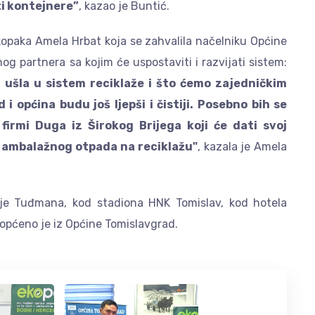
i kontejnere”
, kazao je Buntić.
 Ekopaka Amela Hrbat koja se zahvalila načelniku Općine
nog partnera sa kojim će uspostaviti i razvijati sistem:
 ušla u sistem reciklaže i što ćemo zajedničkim
i općina budu još ljepši i čistiji. Posebno bih se
 firmi Duga iz Širokog Brijega koji će dati svoj
g ambalažnog otpada na reciklažu"
, kazala je Amela
anje Tuđmana, kod stadiona HNK Tomislav, kod hotela
iopćeno je iz Općine Tomislavgrad.