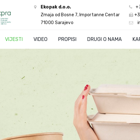
Ekopak d.o.o.
+
Zmaja od Bosne 7, Importanne Centar
+3
71000 Sarajevo
i
VIJESTI
VIDEO
PROPISI
DRUGI O NAMA
KA