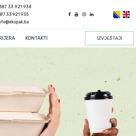
387 33 921 934
87 33 921 935
nfo@ekopak.ba
RIJERA
KONTAKTI
IZVJEŠTAJI