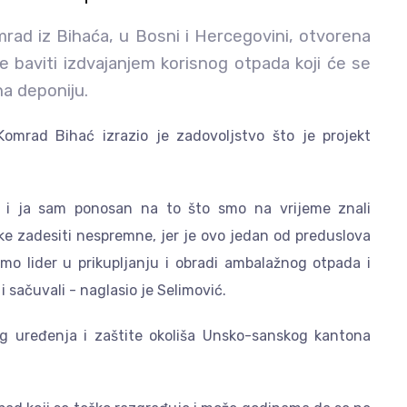
d iz Bihaća, u Bosni i Hercegovini, otvorena
se baviti izdvajanjem korisnog otpada koji će se
na deponiju.
Komrad Bihać izrazio je zadovoljstvo što je projekt
h i ja sam ponosan na to što smo na vrijeme znali
ke zadesiti nespremne, jer je ovo jedan od preduslova
mo lider u prikupljanju i obradi ambalažnog otpada i
 sačuvali - naglasio je Selimović.
og uređenja i zaštite okoliša Unsko-sanskog kantona