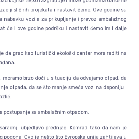
otpad koji se teško razgrađuje i može godinama da se ne
izaciji sličnih projekata i nastavit ćemo. Ove godine su
 za nabavku vozila za prikupljanje i prevoz ambalažnog
Imat će i ove godine podršku i nastavit ćemo im i dalje
e da grad kao turistički ekološki centar mora raditi na
rađana.
he, moramo brzo doći u situaciju da odvajamo otpad, da
nje otpada, da se što manje smeća vozi na deponiju i
azlić.
 za postupanje sa ambalažnim otpadom.
saradnji ubjedljivo prednjači Komrad tako da nam je
og pogona. Ovo je nešto što Evropska unija zahtijeva u