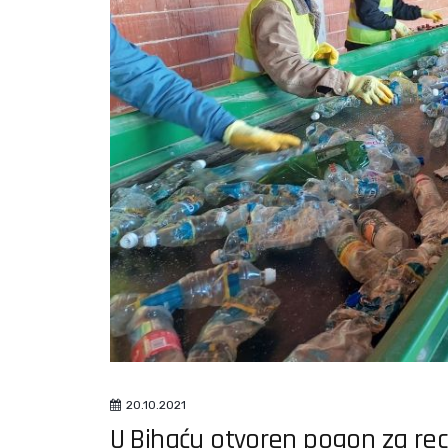
20.10.2021
U Bihaću otvoren pogon za rec