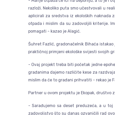
- Manje otpada će ići na deponiju, a to je i 
razloži. Nekoliko puta smo učestvovali u real
aplicirali za sredstva iz ekoloških naknada
otpada i mislim da su zadovoljili kriterije. 
pomagati - kazao je Alagić.
Šuhret Fazlić, gradonačelnik Bihaća istakao j
praktičnoj primjeni ekološke svijesti svojih g
- Ovaj projekt treba biti početak jedne epo
građanima dajemo različite kese za razdvaja
mislim da će to građani prihvatiti - rekao je F
Partner u ovom projektu je Ekopak, društvo
- Sarađujemo sa deset preduzeća, a u toj 
zadovoljstvo što su danas ozvaničili rad ov