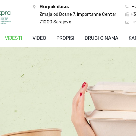
Ekopak d.o.o.
+
Zmaja od Bosne 7, Importanne Centar
+3
71000 Sarajevo
i
VIJESTI
VIDEO
PROPISI
DRUGI O NAMA
KA