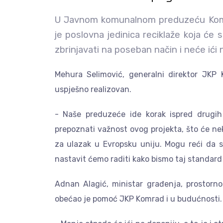
U Javnom komunalnom preduzeću Komra
je poslovna jedinica reciklaže koja će 
zbrinjavati na poseban način i neće ići 
Mehura Selimović, generalni direktor JKP 
uspješno realizovan.
- Naše preduzeće ide korak ispred drugi
prepoznati važnost ovog projekta, što će ne
za ulazak u Evropsku uniju. Mogu reći da s
nastavit ćemo raditi kako bismo taj standard i
Adnan Alagić, ministar građenja, prostorn
obećao je pomoć JKP Komrad i u budućnosti.