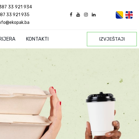
387 33 921 934
87 33 921 935
nfo@ekopak.ba
RIJERA
KONTAKTI
IZVJEŠTAJI