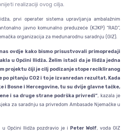
jeti realizaciji ovog cilja.
lidža, prvi operater sistema upravljanja ambalažnim
kantonalno javno komunalno preduzeće (KJKP) “RAD”,
jemačka organizacija za međunarodnu saradnju (GIZ).
as ovdje kako bismo prisustvovali primopredaji
a u Općini Ilidža. Želim istaći da je Ilidža jedna
 projektu čiji je cilj podizanje stope recikliranog
 po pitanju CO2 i to je izvanredan rezultat. Kada
e i Bosne i Hercegovine, tu su dvije glavne tačke,
jene i sa druge strane podrška privredi“
, kazala je
dsjeka za saradnju sa privredom Ambasade Njemačke u
 u Općini Ilidža pozdravio je i
Peter Wolf
, vođa GIZ