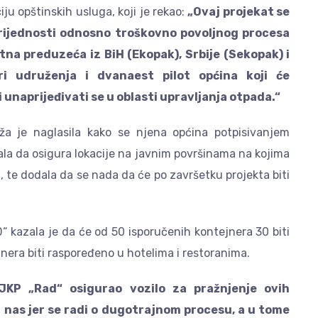
u opštinskih usluga, koji je rekao:
„Ovaj projekat se
rijednosti odnosno troškovno povoljnog procesa
atna preduzeća iz BiH (Ekopak), Srbije (Sekopak) i
ri udruženja i dvanaest pilot općina koji će
i unaprijeđivati se u oblasti upravljanja otpada.“
dža je naglasila kako se njena općina potpisivanjem
 da osigura lokacije na javnim površinama na kojima
, te dodala da se nada da će po završetku projekta biti
D“ kazala je da će od 50 isporučenih kontejnera 30 biti
nera biti raspoređeno u hotelima i restoranima.
KP „Rad“ osigurao vozilo za pražnjenje ovih
 nas jer se radi o dugotrajnom procesu, a u tome