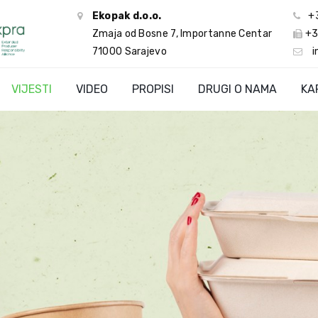
Ekopak d.o.o.
+
Zmaja od Bosne 7, Importanne Centar
+3
71000 Sarajevo
i
VIJESTI
VIDEO
PROPISI
DRUGI O NAMA
KA