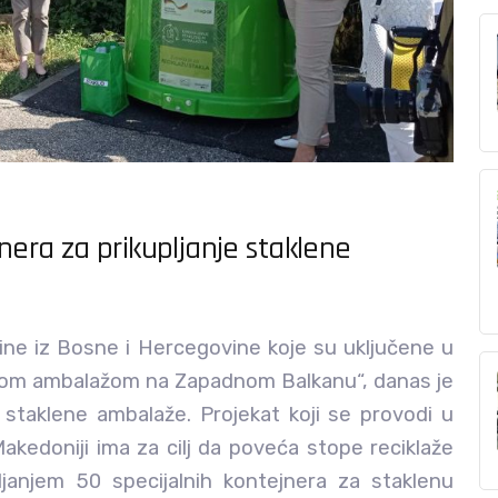
nera za prikupljanje staklene
općine iz Bosne i Hercegovine koje su uključene u
lenom ambalažom na Zapadnom Balkanu“, danas je
 staklene ambalaže. Projekat koji se provodi u
 Makedoniji ima za cilj da poveća stope reciklaže
janjem 50 specijalnih kontejnera za staklenu