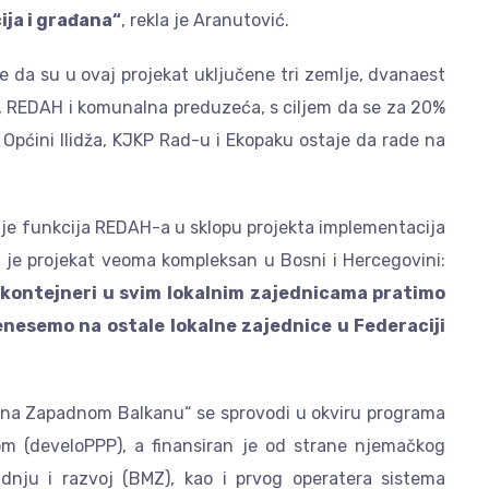
ija i građana“
, rekla je Aranutović.
je da su u ovaj projekat uključene tri zemlje, dvanaest
IZ, REDAH i komunalna preduzeća, s ciljem da se za 20%
 Općini Ilidža, KJKP Rad-u i Ekopaku ostaje da rade na
 je funkcija REDAH-a u sklopu projekta implementacija
 je projekat veoma kompleksan u Bosni i Hercegovini:
i kontejneri u svim lokalnim zajednicama pratimo
enesemo na ostale lokalne zajednice u Federaciji
 na Zapadnom Balkanu“ se sprovodi u okviru programa
om (develoPPP), a finansiran je od strane njemačkog
nju i razvoj (BMZ), kao i prvog operatera sistema