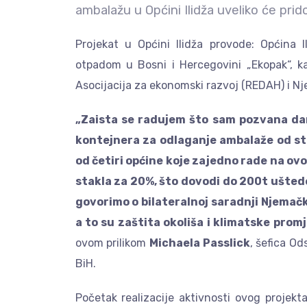
ambalažu u Općini Ilidža uveliko će pridoni
Projekat u Općini Ilidža provode: Općina I
otpadom u Bosni i Hercegovini „Ekopak“, 
Asocijacija za ekonomski razvoj (REDAH) i N
„Zaista se radujem što sam pozvana dan
kontejnera za odlaganje ambalaže od stakl
od četiri općine koje zajedno rade na ovom
stakla za 20%, što dovodi do 200t uštede
govorimo o bilateralnoj saradnji Njemačk
a to su zaštita okoliša i klimatske prom
ovom prilikom
Michaela Passlick
, šefica O
BiH.
Početak realizacije aktivnosti ovog projekta