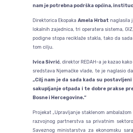
nam je potrebna podrška općina, instituc
Direktorica Ekopaka
Amela Hrbat
naglasila 
lokalnih zajednica, tri operatera sistema, G
podigne stopa reciklaže stakla, tako da sada
tom cilju.
Ivica Sivrić
, direktor REDAH-a je kazao kako
sredstava Njemačke vlade, te je naglasio da
„Cilj nam je da sada kada su postavljen
sakupljanje otpada i te dobre prakse pr
Bosne i Hercegovine.“
Projekat „Upravljanje staklenom ambalažom
razvojnog partnerstva sa privatnim sektor
Saveznog ministarstva za ekonomsku sarad