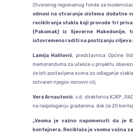
Otvorenog regionalnog fonda za modernizacij
odnosi na stvaranje sistema dodatne v
recikliranja stakla koji provode tri priv
(Pakomak) iz Sjeverne Makedonije, t
istovremeno raditi na postizanju ciljeva 
Lamija Halilović
, predstavnica Općine Ili
memoranduma za učešće u projektu obavezala
će biti postavljena zvona za odlaganje stakla
ostvaren njegov osnovni cilj.
Vera Arnautović
, v.d. direktorica KJKP „RA
na raspolaganju građanima, dok će 20 kontej
„Veoma je važno napomenuti da je KJ
kontejnera. Reciklaža je veoma važna za