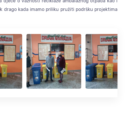
a djece o važnosti reciklaže ambalažnog otpada kao i
ek drago kada imamo priliku pružiti podršku projektima