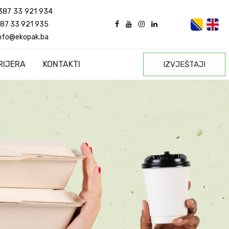
387 33 921 934
87 33 921 935
nfo@ekopak.ba
RIJERA
KONTAKTI
IZVJEŠTAJI