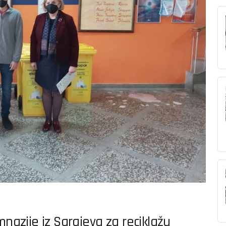
mnazije iz Sarajeva za reciklažu