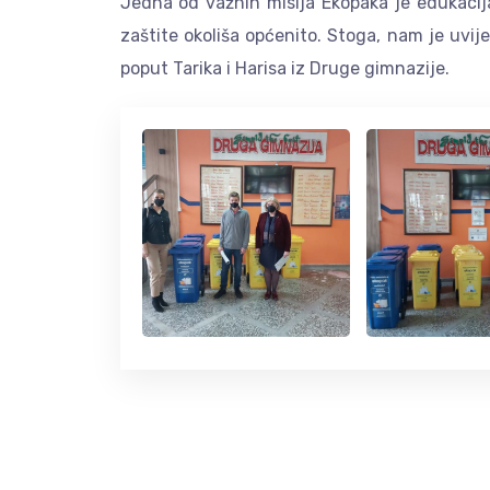
Jedna od važnih misija Ekopaka je edukacij
zaštite okoliša općenito. Stoga, nam je uvij
poput Tarika i Harisa iz Druge gimnazije.