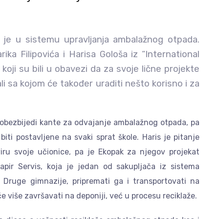
 je u sistemu upravljanja ambalažnog otpada.
ika Filipovića i Harisa Gološa iz “International
oji su bili u obavezi da za svoje lične projekte
li sa kojom će također uraditi nešto korisno i za
lu obezbijedi kante za odvajanje ambalažnog otpada, pa
biti postavljene na svaki sprat škole. Haris je pitanje
iru svoje učionice, pa je Ekopak za njegov projekat
apir Servis, koja je jedan od sakupljača iz sistema
 Druge gimnazije, pripremati ga i transportovati na
eće više završavati na deponiji, već u procesu reciklaže.