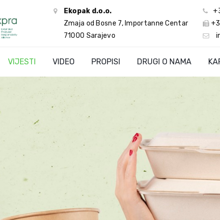
Ekopak d.o.o.
+
Zmaja od Bosne 7, Importanne Centar
+3
71000 Sarajevo
i
VIJESTI
VIDEO
PROPISI
DRUGI O NAMA
KA