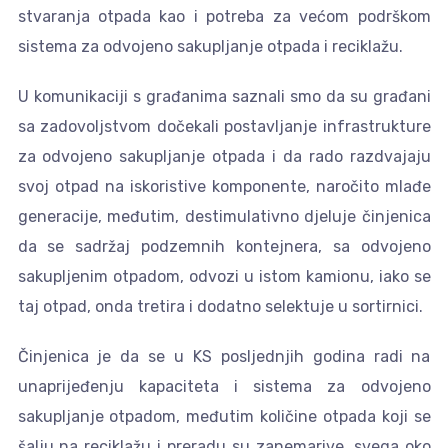
stvaranja otpada kao i potreba za većom podrškom
sistema za odvojeno sakupljanje otpada i reciklažu.
U komunikaciji s građanima saznali smo da su građani
sa zadovoljstvom dočekali postavljanje infrastrukture
za odvojeno sakupljanje otpada i da rado razdvajaju
svoj otpad na iskoristive komponente, naročito mlađe
generacije, međutim, destimulativno djeluje činjenica
da se sadržaj podzemnih kontejnera, sa odvojeno
sakupljenim otpadom, odvozi u istom kamionu, iako se
taj otpad, onda tretira i dodatno selektuje u sortirnici.
Činjenica je da se u KS posljednjih godina radi na
unaprijeđenju kapaciteta i sistema za odvojeno
sakupljanje otpadom, međutim količine otpada koji se
šalju na reciklažu i preradu su zanemarive, svega oko