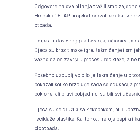
Odgovore na ova pitanja tražili smo zajedno 
Ekopak i CETAP projekat održali edukativno-
otpada.
Umjesto klasičnog predavanja, učionica je na 
Djeca su kroz timske igre, takmičenje i smije
važno da on završi u procesu reciklaže, a ne
Posebno uzbudljivo bilo je takmičenje u brz
pokazali koliko brzo uče kada se edukacija pre
poklone, ali pravi pobjednici su bili svi učesni
Djeca su se družila sa Zekopakom, ali i upozn
reciklaže plastike, Kartonka, heroja papira i k
biootpada.