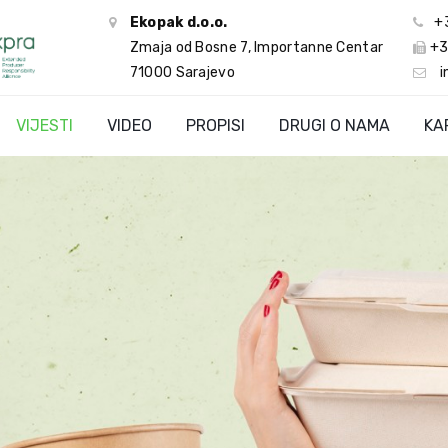
Ekopak d.o.o.
+
Zmaja od Bosne 7, Importanne Centar
+3
71000 Sarajevo
i
VIJESTI
VIDEO
PROPISI
DRUGI O NAMA
KA