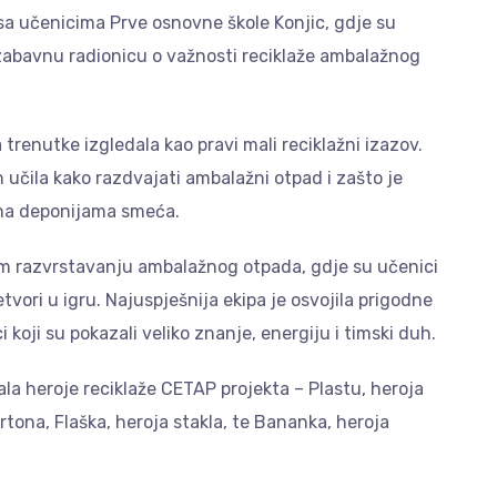
sa učenicima Prve osnovne škole Konjic, gdje su
zabavnu radionicu o važnosti reciklaže ambalažnog
trenutke izgledala kao pravi mali reciklažni izazov.
h učila kako razdvajati ambalažni otpad i zašto je
 na deponijama smeća.
om razvrstavanju ambalažnog otpada, gdje su učenici
tvori u igru. Najuspješnija ekipa je osvojila prigodne
ci koji su pokazali veliko znanje, energiju i timski duh.
ala heroje reciklaže CETAP projekta – Plastu, heroja
artona, Flaška, heroja stakla, te Bananka, heroja