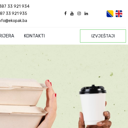
387 33 921 934
87 33 921 935
nfo@ekopak.ba
RIJERA
KONTAKTI
IZVJEŠTAJI