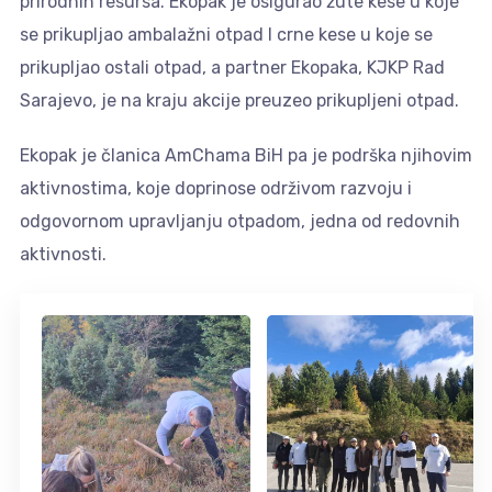
prirodnih resursa. Ekopak je osigurao žute kese u koje
se prikupljao ambalažni otpad I crne kese u koje se
prikupljao ostali otpad, a partner Ekopaka, KJKP Rad
Sarajevo, je na kraju akcije preuzeo prikupljeni otpad.
Ekopak je članica AmChama BiH pa je podrška njihovim
aktivnostima, koje doprinose održivom razvoju i
odgovornom upravljanju otpadom, jedna od redovnih
aktivnosti.