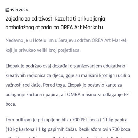
19.11.2024
Zajedno za održivost: Rezultati prikupljanja
ambalažnog otpada na OREA Art Marketu
Nedavno je u Hotelu Inn u Sarajevu održan OREA Art Market,
koji je privukao veliki broj posjetilaca.
Ekopak je podržao ovaj događaj organizovanjem edukativno-
kreativnih radionica za djecu, gdje su mališani kroz igru učili o
važnosti reciklaže. Pored toga, Ekopak je postavio kante za
odlaganje kartona i papira, a TOMRA mašinu za odlaganje PET
boca.
Tom prilikom je prikupljeno blizu 700 PET boca i 11 kg papira
(10 kg kartona i 1 kg papirnih čaša). Reciklažom ovih 700 boca