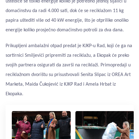
uštediće se toliko energije koliko je potrebno jednoj sijalici u
domaćinstvu da radi 4.000 sati, dok će se reciklažom 11 kg
papira uštediti više od 40 kW energije, što je otprilike onoliko
energije koliko prosječno domaćinstvo potroši za dva dana.
Prikupljeni ambalažni otpad predat je KJKP-u Rad, koji će ga na
sortirnici Smiljevići pripremiti za reciklažu, a Ekopak će preko
svojih partnera osigurati da završi na reciklaži. Primopredaji u
reciklažnom dvorištu su prisustvovali Senita Slipac iz OREA Art
Marketa, Maida Čukojević iz KJKP Rad i Amela Hrbat iz
Ekopaka.