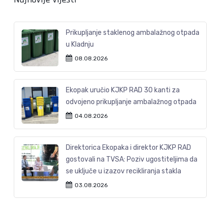
Prikupljanje staklenog ambalažnog otpada
u Kladnju
08.08.2026
Ekopak uručio KJKP RAD 30 kanti za
odvojeno prikupljanje ambalažnog otpada
04.08.2026
Direktorica Ekopaka i direktor KJKP RAD
gostovali na TVSA: Poziv ugostiteljima da
se uključe u izazov recikliranja stakla
03.08.2026