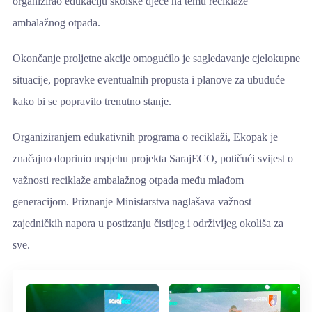
organizirao edukaciju školske djece na temu reciklaže
ambalažnog otpada.
Okončanje proljetne akcije omogućilo je sagledavanje cjelokupne
situacije, popravke eventualnih propusta i planove za ubuduće
kako bi se popravilo trenutno stanje.
Organiziranjem edukativnih programa o reciklaži, Ekopak je
značajno doprinio uspjehu projekta SarajECO, potičući svijest o
važnosti reciklaže ambalažnog otpada među mlađom
generacijom. Priznanje Ministarstva naglašava važnost
zajedničkih napora u postizanju čistijeg i održivijeg okoliša za
sve.