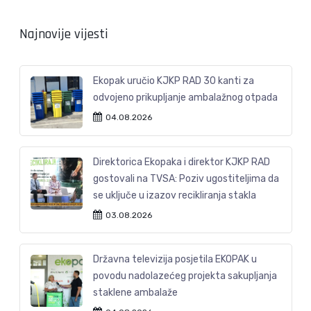
Najnovije vijesti
Ekopak uručio KJKP RAD 30 kanti za
odvojeno prikupljanje ambalažnog otpada
04.08.2026
Direktorica Ekopaka i direktor KJKP RAD
gostovali na TVSA: Poziv ugostiteljima da
se uključe u izazov recikliranja stakla
03.08.2026
Državna televizija posjetila EKOPAK u
povodu nadolazećeg projekta sakupljanja
staklene ambalaže