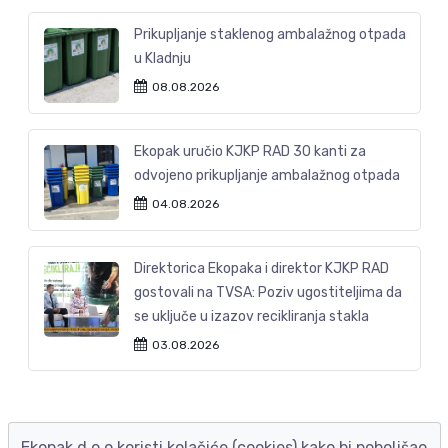
Prikupljanje staklenog ambalažnog otpada
u Kladnju
08.08.2026
Ekopak uručio KJKP RAD 30 kanti za
odvojeno prikupljanje ambalažnog otpada
04.08.2026
Direktorica Ekopaka i direktor KJKP RAD
gostovali na TVSA: Poziv ugostiteljima da
se uključe u izazov recikliranja stakla
03.08.2026
Ekopak d.o.o koristi kolačiće (cookies) kako bi poboljšao