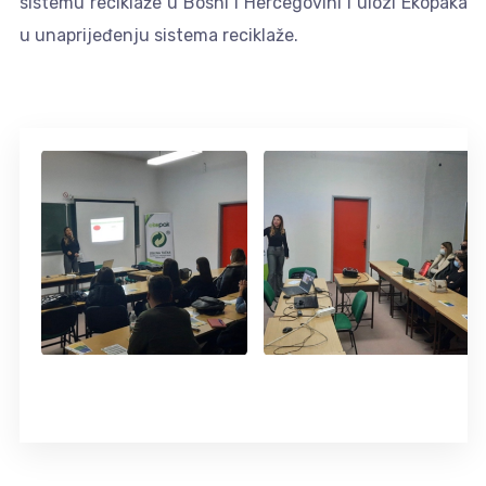
sistemu reciklaže u Bosni i Hercegovini i ulozi Ekopaka
u unaprijeđenju sistema reciklaže.