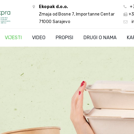
Ekopak d.o.o.
+
Zmaja od Bosne 7, Importanne Centar
+3
71000 Sarajevo
i
VIJESTI
VIDEO
PROPISI
DRUGI O NAMA
KA