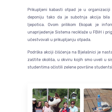
Prikupljeni kabasti otpad je u organizaci
deponiju tako da je subotnja akcija bila 
ljepotica. Ovom prilikom Ekopak je inf
unaprijeđenje Sistema reciklaže u FBiH i pr
učestvovali u prikupljanju otpada.
Podrška akciji čišćenja na Bjelašnici je nast
zaštite okoliša, u okviru kojih smo uveli u 
studentima očistili zelene površine studentsk