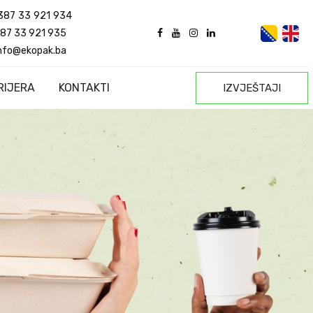
387 33 921 934
87 33 921 935
nfo@ekopak.ba
RIJERA
KONTAKTI
IZVJEŠTAJI