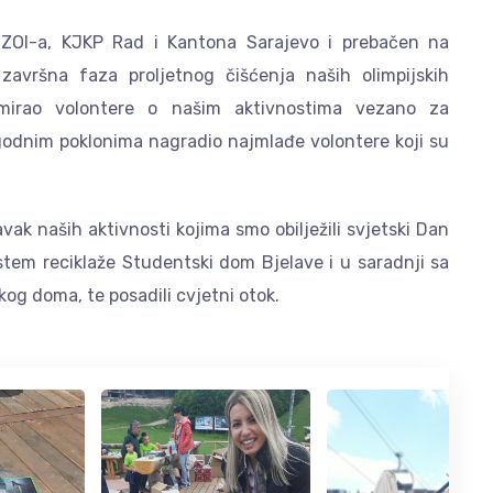
ji ZOI-a, KJKP Rad i Kantona Sarajevo i prebačen na
završna faza proljetnog čišćenja naših olimpijskih
ormirao volontere o našim aktivnostima vezano za
igodnim poklonima nagradio najmlađe volontere koji su
avak naših aktivnosti kojima smo obilježili svjetski Dan
sistem reciklaže Studentski dom Bjelave i u saradnji sa
og doma, te posadili cvjetni otok.