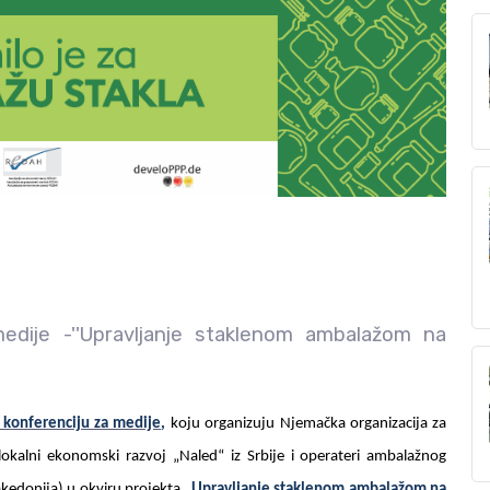
medije -''Upravljanje staklenom ambalažom na
 konferenciju za medije
,
koju organizuju Njemačka organizacija za
okalni ekonomski razvoj „Naled“ iz Srbije i operateri ambalažnog
kedonija) u okviru projekta „
Upravljanje staklenom ambalažom na