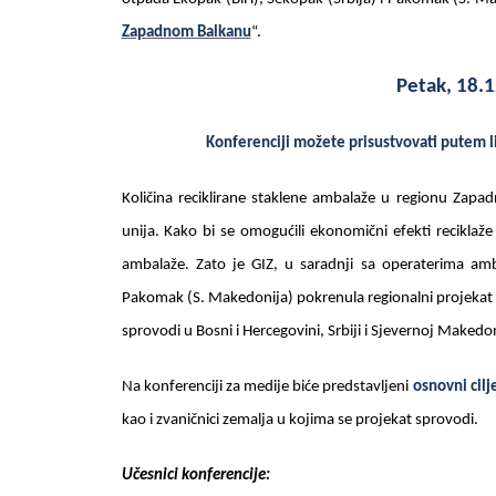
Zapadnom Balkanu
“.
Petak, 18.
Konferenciji možete prisustvovati putem l
Količina reciklirane staklene ambalaže u regionu Zapa
unija. Kako bi se omogućili ekonomični efekti reciklaž
ambalaže. Zato je GIZ, u saradnji sa operaterima am
Pakomak (S. Makedonija) pokrenula regionalni projekat 
sprovodi u Bosni i Hercegovini, Srbiji i Sjevernoj Mak
Na konferenciji za medije biće predstavljeni
osnovni cilj
kao i zvaničnici zemalja u kojima se projekat sprovodi.
Učesnici konferencije: