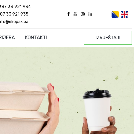
387 33 921 934
87 33 921 935
nfo@ekopak.ba
RIJERA
KONTAKTI
IZVJEŠTAJI