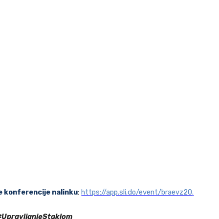
e konferencije nalinku
:
https://app.sli.do/event/braevz20
.
#UpravljanjeStaklom