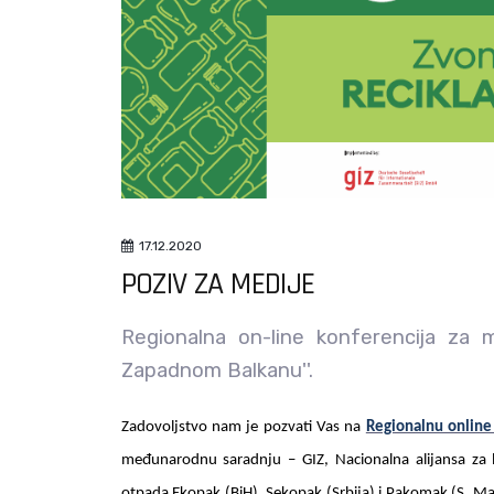
17.12.2020
POZIV ZA MEDIJE
Regionalna on-line konferencija za 
Zapadnom Balkanu''.
Zadovoljstvo nam je pozvati Vas na
Regionalnu online
međunarodnu saradnju – GIZ, Nacionalna alijansa za l
otpada Ekopak (BiH), Sekopak (Srbija) i Pakomak (S. Ma