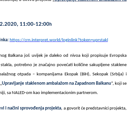
12.2020, 11:00-12:00
h
inka:
https://crn.interpret.world/loginlink?token=uprstakl
dnog Balkana još uvijek je daleko od nivoa koji propisuje Evropska
e stakla, potrebno je značajno povećati količine sakupljene staklene
balažnog otpada – kompanijama Ekopak (BiH), Sekopak (Srbija) i
„
Upravljanje staklenom ambalažom na Zapadnom Balkanu
“, koji se
edoniji, sa NALED-om kao implementacionim partnerom.
evi i načini sprovođenja projekta
, a govorit će predstavnici projekta,