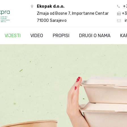
Ekopak d.o.o.
+
Zmaja od Bosne 7, Importanne Centar
+3
71000 Sarajevo
i
VIJESTI
VIDEO
PROPISI
DRUGI O NAMA
KA