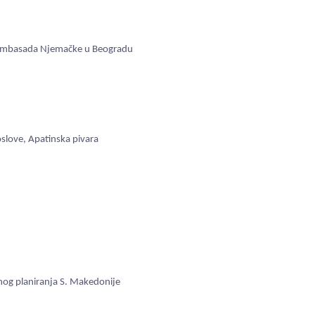
u, Ambasada Njemačke u Beogradu
oslove, Apatinska pivara
nog planiranja S. Makedonije