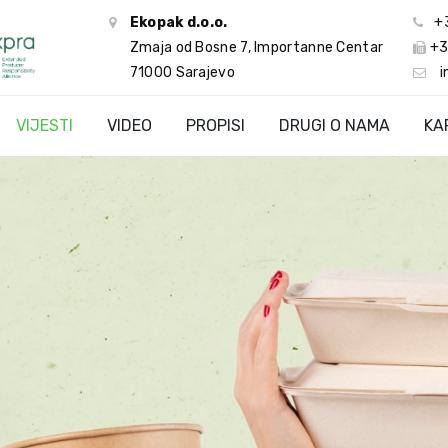
Ekopak d.o.o.
+
Zmaja od Bosne 7, Importanne Centar
+3
71000 Sarajevo
i
VIJESTI
VIDEO
PROPISI
DRUGI O NAMA
KA