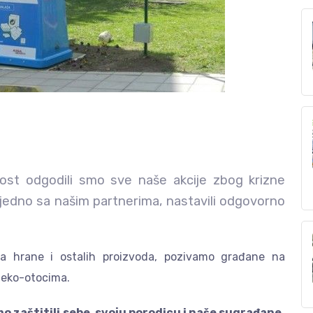
lost odgodili smo sve naše akcije zbog krizne
zajedno sa našim partnerima, nastavili odgovorno
a hrane i ostalih proizvoda, pozivamo građane na
 eko-otocima.
 zaštitili sebe, svoju porodicu i naše sugrađane.