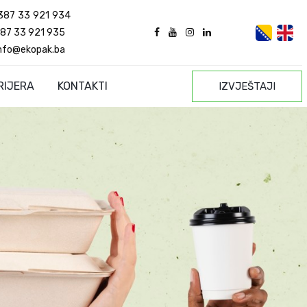
387 33 921 934
87 33 921 935
nfo@ekopak.ba
RIJERA
KONTAKTI
IZVJEŠTAJI