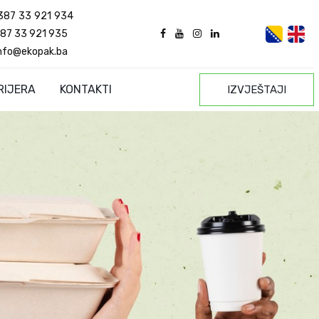
387 33 921 934
87 33 921 935
nfo@ekopak.ba
RIJERA
KONTAKTI
IZVJEŠTAJI