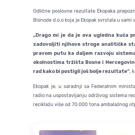
Odlične poslovne rezultate Ekopaka prepozn
Bisnode d.o.o koja je Ekopak svrstala u sami
„Drago mi je da je ova ugledna kuća pr
zadovoljiti njihove stroge analitičke 
pravom putu ka daljem razvoju sistema
okolnostima tržišta Bosne i Hercegovin
rad kako bi postigli još bolje rezultate“
, 
Ekopak je, u saradnji sa Federalnim minist
radio na uspostavljanju održivog sistema re
reciklažu više od 70.000 tona ambalažnog ot