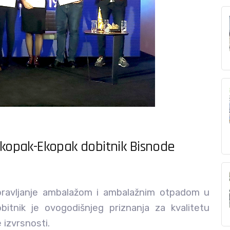
 Ekopak-Ekopak dobitnik Bisnode
upravljanje ambalažom i ambalažnim otpadom u
bitnik je ovogodišnjeg priznanja za kvalitetu
 izvrsnosti.